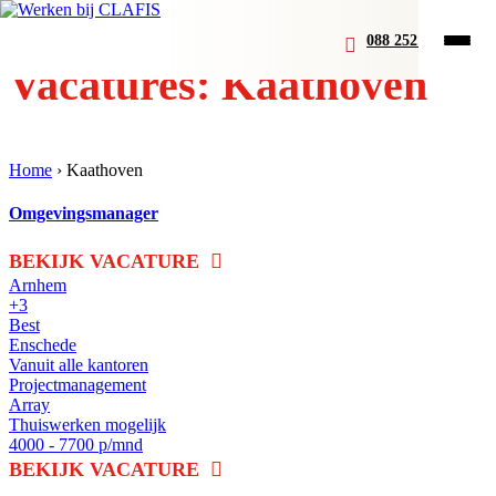
088 252 07 00
Vacatures: Kaathoven
Home
›
Kaathoven
Omgevingsmanager
BEKIJK VACATURE
Arnhem
+3
Best
Enschede
Vanuit alle kantoren
Projectmanagement
Array
Thuiswerken mogelijk
4000 - 7700 p/mnd
BEKIJK VACATURE