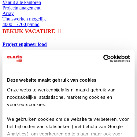
Vanuit alle kantoren
Projectmanagement
Array
Thuiswerken mogelijk
4000 - 7700 p/mnd
BEKIJK VACATURE
Project engineer food
BEKIJK VACATURE
Arnhem
+2
Best
Deze website maakt gebruik van cookies
Enschede
Werktuigbouwkunde
Onze website werkenbijclafis.nl maakt gebruik van
Array
noodzakelijke, statistische, marketing cookies en
Thuiswerken mogelijk
3300 - 5700 p/mnd
voorkeurscookies.
BEKIJK VACATURE
We gebruiken cookies om de website te verbeteren, voor
Civiel werkvoorbereider
het bijhouden van statistieken (met behulp van Google
Analytics), om voorkeuren op te slaan, maar ook voor
BEKIJK VACATURE