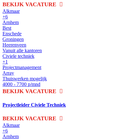
BEKIJK VACATURE
Alkmaar
+6
Arnhem
Best
Enschede
Groningen
Heerenveen
Vanuit alle kantoren
Civiele techniek
+1
Projectmanagement
Array
Thuiswerken mogelijk
4000 - 7700 p/mnd
BEKIJK VACATURE
Projectleider Civiele Techniek
BEKIJK VACATURE
Alkmaar
+6
Arnhem