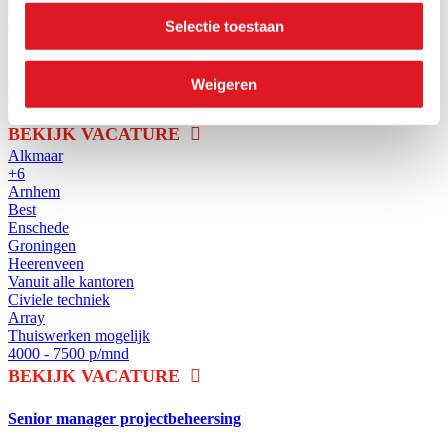
Thuiswerken mogelijk
4500 - 6500 p/mnd
Selectie toestaan
BEKIJK VACATURE
Weigeren
Bestekschrijver Infra
BEKIJK VACATURE
Alkmaar
+6
Arnhem
Best
Enschede
Groningen
Heerenveen
Vanuit alle kantoren
Civiele techniek
Array
Thuiswerken mogelijk
4000 - 7500 p/mnd
BEKIJK VACATURE
Senior manager projectbeheersing