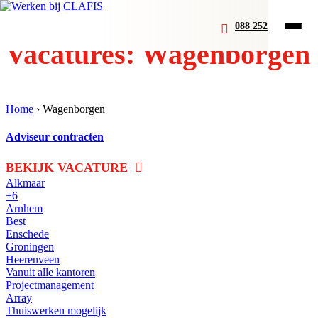
088 252 07 00
Vacatures: Wagenborgen
Home
›
Wagenborgen
Adviseur contracten
BEKIJK VACATURE
Alkmaar
+6
Arnhem
Best
Enschede
Groningen
Heerenveen
Vanuit alle kantoren
Projectmanagement
Array
Thuiswerken mogelijk