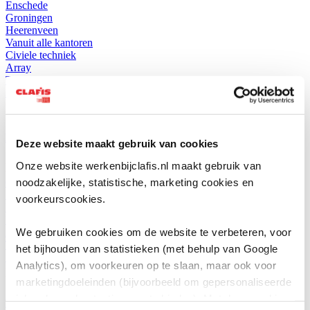
Enschede
Groningen
Heerenveen
Vanuit alle kantoren
Civiele techniek
Array
Thuiswerken mogelijk
3000 - 4500 p/mnd
BEKIJK VACATURE
EPC projectmanager
Deze website maakt gebruik van cookies
Onze website werkenbijclafis.nl maakt gebruik van
BEKIJK VACATURE
noodzakelijke, statistische, marketing cookies en
Groningen
+1
voorkeurscookies.
Heerenveen
Projectmanagement
We gebruiken cookies om de website te verbeteren, voor
Array
Thuiswerken mogelijk
het bijhouden van statistieken (met behulp van Google
5300 - 7500 p/mnd
Analytics), om voorkeuren op te slaan, maar ook voor
BEKIJK VACATURE
marketingdoeleinden (bijvoorbeeld om gepersonaliseerde
inhoud en advertenties aan te bieden). Met deze cookies
Bestekschrijver Infra