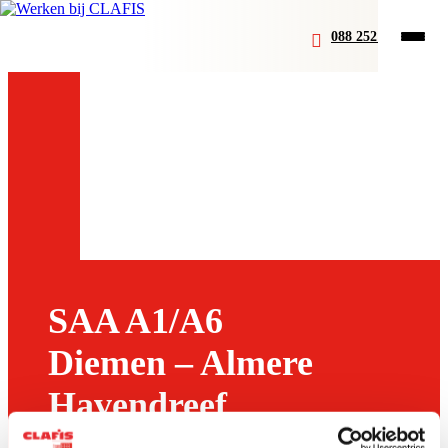
088 252 07 00
SAA A1/A6
Diemen – Almere
Havendreef